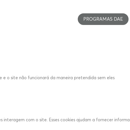
es para este website.
PROGRAMAS DAE
s e funcionais, para lhe oferecer uma boa experiência de navegaçã
ite e o site não funcionará da maneira pretendida sem eles
es interagem com o site. Esses cookies ajudam a fornecer informa